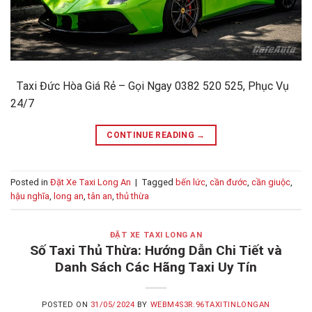
Taxi Đức Hòa Giá Rẻ – Gọi Ngay 0382 520 525, Phục Vụ
24/7
CONTINUE READING
→
Posted in
Đặt Xe Taxi Long An
|
Tagged
bến lức
,
cần đước
,
cần giuộc
,
hậu nghĩa
,
long an
,
tân an
,
thủ thừa
ĐẶT XE TAXI LONG AN
Số Taxi Thủ Thừa: Hướng Dẫn Chi Tiết và
Danh Sách Các Hãng Taxi Uy Tín
POSTED ON
31/05/2024
BY
WEBM4S3R.96TAXITINLONGAN