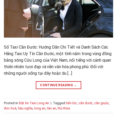
Số Taxi Cần Đước: Hướng Dẫn Chi Tiết và Danh Sách Các
Hãng Taxi Uy Tín Cần Đước, một tỉnh nằm trong vùng đồng
bằng sông Cửu Long của Việt Nam, nổi tiếng với cảnh quan
thiên nhiên tươi đẹp và nền văn hóa phong phú. Đối với
những người sống tại đây hoặc du […]
CONTINUE READING
→
Posted in
Đặt Xe Taxi Long An
|
Tagged
bến lức
,
cần đước
,
cần giuộc
,
đức hoà
,
hậu nghĩa
,
long an
,
tân an
,
thủ thừa