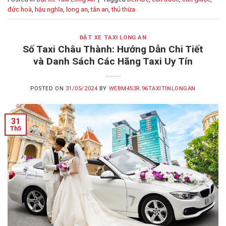
đức hoà
,
hậu nghĩa
,
long an
,
tân an
,
thủ thừa
ĐẶT XE TAXI LONG AN
Số Taxi Châu Thành: Hướng Dẫn Chi Tiết
và Danh Sách Các Hãng Taxi Uy Tín
POSTED ON
31/05/2024
BY
WEBM4S3R.96TAXITINLONGAN
31
Th5