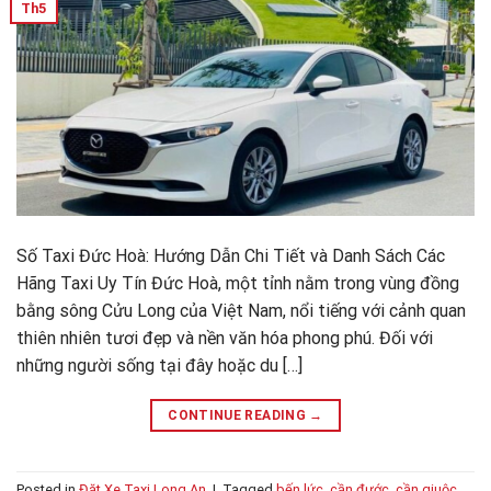
Th5
Số Taxi Đức Hoà: Hướng Dẫn Chi Tiết và Danh Sách Các
Hãng Taxi Uy Tín Đức Hoà, một tỉnh nằm trong vùng đồng
bằng sông Cửu Long của Việt Nam, nổi tiếng với cảnh quan
thiên nhiên tươi đẹp và nền văn hóa phong phú. Đối với
những người sống tại đây hoặc du […]
CONTINUE READING
→
Posted in
Đặt Xe Taxi Long An
|
Tagged
bến lức
,
cần đước
,
cần giuộc
,