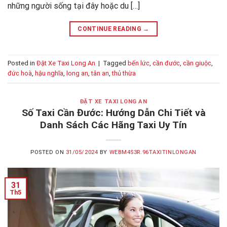
những người sống tại đây hoặc du […]
CONTINUE READING
→
Posted in
Đặt Xe Taxi Long An
|
Tagged
bến lức
,
cần đước
,
cần giuộc
,
đức hoà
,
hậu nghĩa
,
long an
,
tân an
,
thủ thừa
ĐẶT XE TAXI LONG AN
Số Taxi Cần Đước: Hướng Dẫn Chi Tiết và
Danh Sách Các Hãng Taxi Uy Tín
POSTED ON
31/05/2024
BY
WEBM4S3R.96TAXITINLONGAN
31
Th5