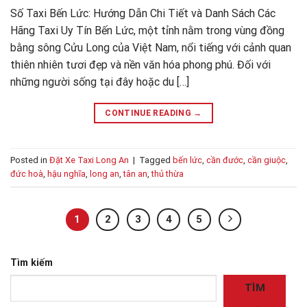
Số Taxi Bến Lức: Hướng Dẫn Chi Tiết và Danh Sách Các
Hãng Taxi Uy Tín Bến Lức, một tỉnh nằm trong vùng đồng
bằng sông Cửu Long của Việt Nam, nổi tiếng với cảnh quan
thiên nhiên tươi đẹp và nền văn hóa phong phú. Đối với
những người sống tại đây hoặc du […]
CONTINUE READING
→
Posted in
Đặt Xe Taxi Long An
|
Tagged
bến lức
,
cần đước
,
cần giuộc
,
đức hoà
,
hậu nghĩa
,
long an
,
tân an
,
thủ thừa
1
2
3
4
5
Tìm kiếm
TÌM