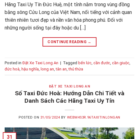
Hãng Taxi Uy Tín Đức Huệ, một tỉnh nằm trong vùng đồng
bằng sông Cửu Long của Việt Nam, nổi tiếng với cảnh quan
thiên nhiên tươi đẹp và nền văn hóa phong phú. Đối với
những người sống tại đây hoặc du […]
CONTINUE READING
→
Posted in
Đặt Xe Taxi Long An
|
Tagged
bến lức
,
cần đước
,
cần giuộc
,
đức hoà
,
hậu nghĩa
,
long an
,
tân an
,
thủ thừa
ĐẶT XE TAXI LONG AN
Số Taxi Đức Hoà: Hướng Dẫn Chi Tiết và
Danh Sách Các Hãng Taxi Uy Tín
POSTED ON
31/05/2024
BY
WEBM4S3R.96TAXITINLONGAN
31