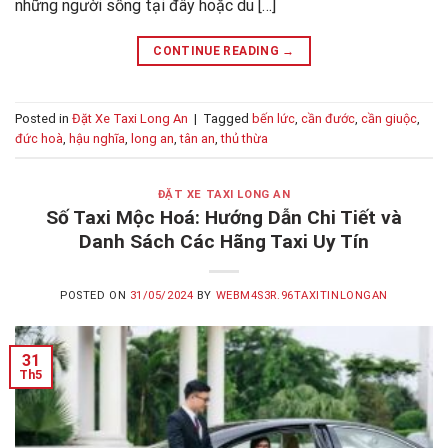
những người sống tại đây hoặc du […]
CONTINUE READING
→
Posted in
Đặt Xe Taxi Long An
|
Tagged
bến lức
,
cần đước
,
cần giuộc
,
đức hoà
,
hậu nghĩa
,
long an
,
tân an
,
thủ thừa
ĐẶT XE TAXI LONG AN
Số Taxi Mộc Hoá: Hướng Dẫn Chi Tiết và
Danh Sách Các Hãng Taxi Uy Tín
POSTED ON
31/05/2024
BY
WEBM4S3R.96TAXITINLONGAN
31
Th5