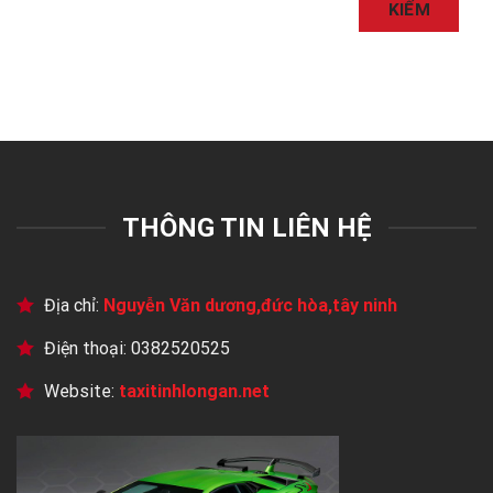
KIẾM
THÔNG TIN LIÊN HỆ
Địa chỉ:
Nguyễn Văn dương,đức hòa,tây ninh
Điện thoại: 0382520525
Website:
taxitinhlongan.net