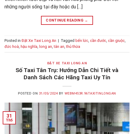
những người sống tại đây hoặc du […]
CONTINUE READING
→
Posted in
Đặt Xe Taxi Long An
|
Tagged
bến lức
,
cần đước
,
cần giuộc
,
đức hoà
,
hậu nghĩa
,
long an
,
tân an
,
thủ thừa
ĐẶT XE TAXI LONG AN
Số Taxi Tân Trụ: Hướng Dẫn Chi Tiết và
Danh Sách Các Hãng Taxi Uy Tín
POSTED ON
31/05/2024
BY
WEBM4S3R.96TAXITINLONGAN
31
Th5