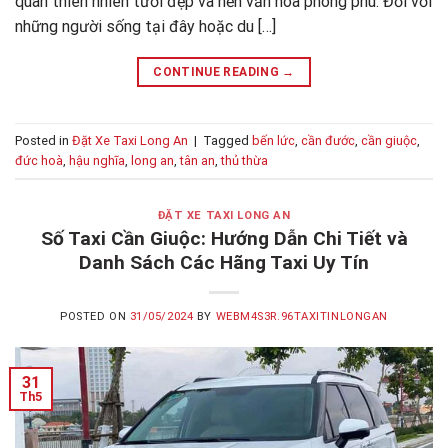
quan thiên nhiên tươi đẹp và nền văn hóa phong phú. Đối với
những người sống tại đây hoặc du […]
CONTINUE READING
→
Posted in
Đặt Xe Taxi Long An
|
Tagged
bến lức
,
cần đước
,
cần giuộc
,
đức hoà
,
hậu nghĩa
,
long an
,
tân an
,
thủ thừa
ĐẶT XE TAXI LONG AN
Số Taxi Cần Giuộc: Hướng Dẫn Chi Tiết và
Danh Sách Các Hãng Taxi Uy Tín
POSTED ON
31/05/2024
BY
WEBM4S3R.96TAXITINLONGAN
31
Th5