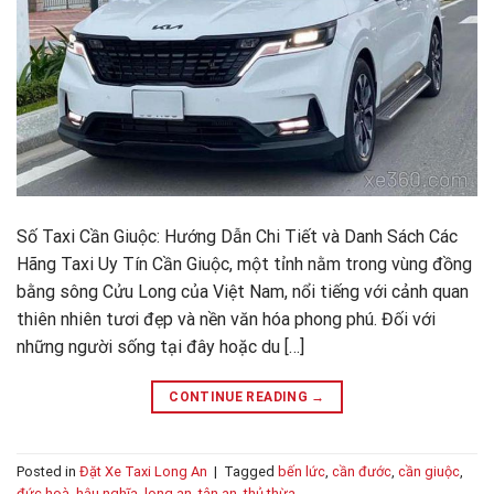
Số Taxi Cần Giuộc: Hướng Dẫn Chi Tiết và Danh Sách Các
Hãng Taxi Uy Tín Cần Giuộc, một tỉnh nằm trong vùng đồng
bằng sông Cửu Long của Việt Nam, nổi tiếng với cảnh quan
thiên nhiên tươi đẹp và nền văn hóa phong phú. Đối với
những người sống tại đây hoặc du […]
CONTINUE READING
→
Posted in
Đặt Xe Taxi Long An
|
Tagged
bến lức
,
cần đước
,
cần giuộc
,
đức hoà
,
hậu nghĩa
,
long an
,
tân an
,
thủ thừa