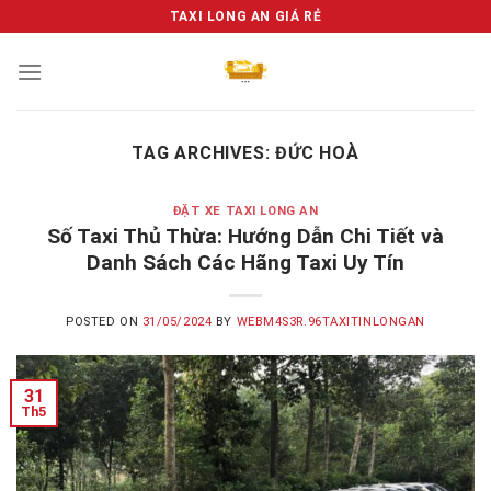
Skip
TAXI LONG AN GIÁ RẺ
to
content
TAG ARCHIVES:
ĐỨC HOÀ
ĐẶT XE TAXI LONG AN
Số Taxi Thủ Thừa: Hướng Dẫn Chi Tiết và
Danh Sách Các Hãng Taxi Uy Tín
POSTED ON
31/05/2024
BY
WEBM4S3R.96TAXITINLONGAN
31
Th5