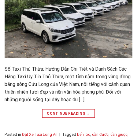
Số Taxi Thủ Thừa: Hướng Dẫn Chi Tiết và Danh Sách Các
Hãng Taxi Uy Tín Thủ Thừa, một tỉnh nằm trong vùng đồng
bằng sông Cửu Long của Việt Nam, nổi tiếng với cảnh quan
thiên nhiên tươi đẹp và nền văn hóa phong phú. Đối với
những người sống tại đây hoặc du […]
CONTINUE READING
→
Posted in
Đặt Xe Taxi Long An
|
Tagged
bến lức
,
cần đước
,
cần giuộc
,