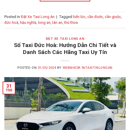
Posted in
Đặt Xe Taxi Long An
|
Tagged
bến lức
,
cần đước
,
cần giuộc
,
đức hoà
,
hậu nghĩa
,
long an
,
tân an
,
thủ thừa
ĐẶT XE TAXI LONG AN
Số Taxi Đức Hoà: Hướng Dẫn Chi Tiết và
Danh Sách Các Hãng Taxi Uy Tín
POSTED ON
31/05/2024
BY
WEBM4S3R.96TAXITINLONGAN
31
Th5