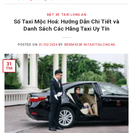
ĐẶT XE TAXI LONG AN
Số Taxi Mộc Hoá: Hướng Dẫn Chi Tiết và
Danh Sách Các Hãng Taxi Uy Tín
POSTED ON
31/05/2024
BY
WEBM4S3R.96TAXITINLONGAN
31
Th5