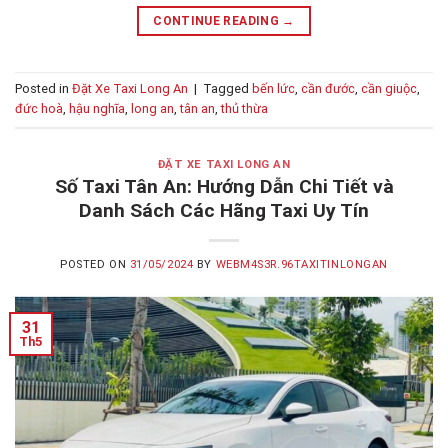
CONTINUE READING
→
Posted in
Đặt Xe Taxi Long An
|
Tagged
bến lức
,
cần đước
,
cần giuộc
,
đức hoà
,
hậu nghĩa
,
long an
,
tân an
,
thủ thừa
ĐẶT XE TAXI LONG AN
Số Taxi Tân An: Hướng Dẫn Chi Tiết và
Danh Sách Các Hãng Taxi Uy Tín
POSTED ON
31/05/2024
BY
WEBM4S3R.96TAXITINLONGAN
31
Th5