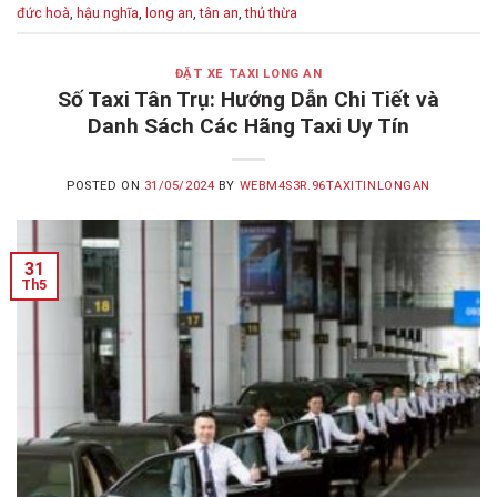
đức hoà
,
hậu nghĩa
,
long an
,
tân an
,
thủ thừa
ĐẶT XE TAXI LONG AN
Số Taxi Tân Trụ: Hướng Dẫn Chi Tiết và
Danh Sách Các Hãng Taxi Uy Tín
POSTED ON
31/05/2024
BY
WEBM4S3R.96TAXITINLONGAN
31
Th5