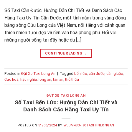
Số Taxi Cần Đước: Hướng Dẫn Chi Tiết và Danh Sách Các
Hãng Taxi Uy Tín Cần Đước, một tỉnh nằm trong vùng đồng
bằng sông Cửu Long của Việt Nam, nổi tiếng với cảnh quan
thiên nhiên tươi đẹp và nền văn hóa phong phú. Đối với
những người sống tại đây hoặc du […]
CONTINUE READING
→
Posted in
Đặt Xe Taxi Long An
|
Tagged
bến lức
,
cần đước
,
cần giuộc
,
đức hoà
,
hậu nghĩa
,
long an
,
tân an
,
thủ thừa
ĐẶT XE TAXI LONG AN
Số Taxi Bến Lức: Hướng Dẫn Chi Tiết và
Danh Sách Các Hãng Taxi Uy Tín
POSTED ON
31/05/2024
BY
WEBM4S3R.96TAXITINLONGAN