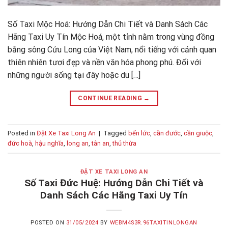
Số Taxi Mộc Hoá: Hướng Dẫn Chi Tiết và Danh Sách Các
Hãng Taxi Uy Tín Mộc Hoá, một tỉnh nằm trong vùng đồng
bằng sông Cửu Long của Việt Nam, nổi tiếng với cảnh quan
thiên nhiên tươi đẹp và nền văn hóa phong phú. Đối với
những người sống tại đây hoặc du […]
CONTINUE READING
→
Posted in
Đặt Xe Taxi Long An
|
Tagged
bến lức
,
cần đước
,
cần giuộc
,
đức hoà
,
hậu nghĩa
,
long an
,
tân an
,
thủ thừa
ĐẶT XE TAXI LONG AN
Số Taxi Đức Huệ: Hướng Dẫn Chi Tiết và
Danh Sách Các Hãng Taxi Uy Tín
POSTED ON
31/05/2024
BY
WEBM4S3R.96TAXITINLONGAN