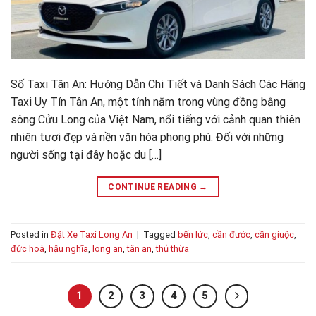
Số Taxi Tân An: Hướng Dẫn Chi Tiết và Danh Sách Các Hãng
Taxi Uy Tín Tân An, một tỉnh nằm trong vùng đồng bằng
sông Cửu Long của Việt Nam, nổi tiếng với cảnh quan thiên
nhiên tươi đẹp và nền văn hóa phong phú. Đối với những
người sống tại đây hoặc du […]
CONTINUE READING
→
Posted in
Đặt Xe Taxi Long An
|
Tagged
bến lức
,
cần đước
,
cần giuộc
,
đức hoà
,
hậu nghĩa
,
long an
,
tân an
,
thủ thừa
1
2
3
4
5